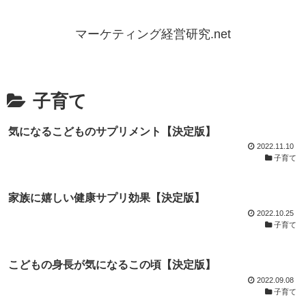
マーケティング経営研究.net
子育て
気になるこどものサプリメント【決定版】
2022.11.10
子育て
家族に嬉しい健康サプリ効果【決定版】
2022.10.25
子育て
こどもの身長が気になるこの頃【決定版】
2022.09.08
子育て