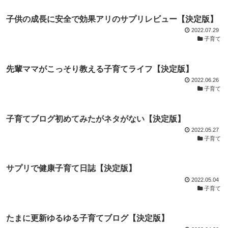
子供の成長に安全で効果アリのサプリレビュー【決定版】
2022.07.29
子育て
先輩ママがこっそり教える子育てライフ【決定版】
2022.06.26
子育て
子育てブログ初めてみたがネタがない【決定版】
2022.05.27
子育て
サプリで健康子育て日誌【決定版】
2022.05.04
子育て
たまに更新ゆるゆる子育てブログ【決定版】