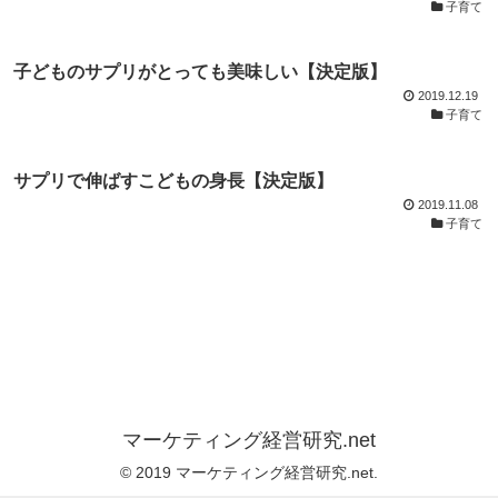
子育て
子どものサプリがとっても美味しい【決定版】
2019.12.19
子育て
サプリで伸ばすこどもの身長【決定版】
2019.11.08
子育て
マーケティング経営研究.net
© 2019 マーケティング経営研究.net.