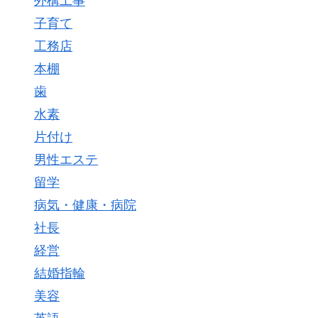
外構工事
子育て
工務店
本棚
歯
水素
片付け
男性エステ
留学
病気・健康・病院
社長
経営
結婚指輪
美容