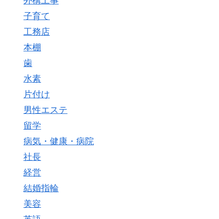
外構工事
子育て
工務店
本棚
歯
水素
片付け
男性エステ
留学
病気・健康・病院
社長
経営
結婚指輪
美容