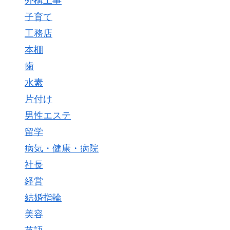
外構工事
子育て
工務店
本棚
歯
水素
片付け
男性エステ
留学
病気・健康・病院
社長
経営
結婚指輪
美容