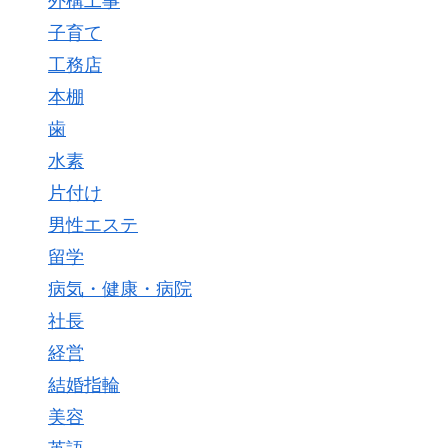
外構工事
子育て
工務店
本棚
歯
水素
片付け
男性エステ
留学
病気・健康・病院
社長
経営
結婚指輪
美容