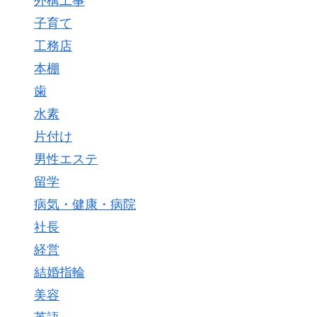
外構工事
子育て
工務店
本棚
歯
水素
片付け
男性エステ
留学
病気・健康・病院
社長
経営
結婚指輪
美容