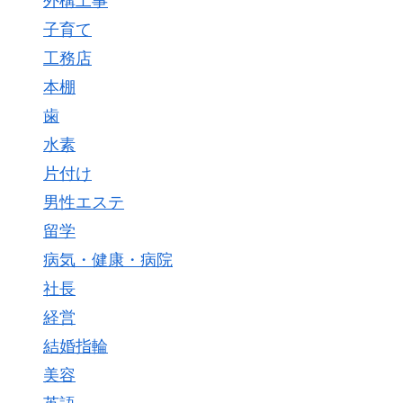
外構工事
子育て
工務店
本棚
歯
水素
片付け
男性エステ
留学
病気・健康・病院
社長
経営
結婚指輪
美容