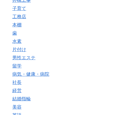
外構工事
子育て
工務店
本棚
歯
水素
片付け
男性エステ
留学
病気・健康・病院
社長
経営
結婚指輪
美容