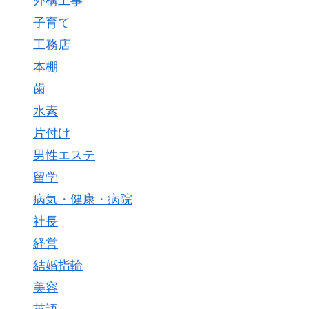
外構工事
子育て
工務店
本棚
歯
水素
片付け
男性エステ
留学
病気・健康・病院
社長
経営
結婚指輪
美容