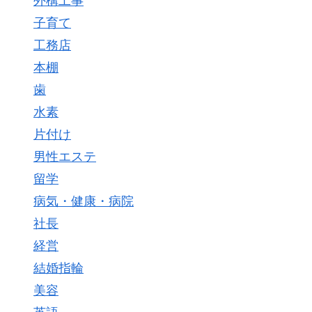
外構工事
子育て
工務店
本棚
歯
水素
片付け
男性エステ
留学
病気・健康・病院
社長
経営
結婚指輪
美容