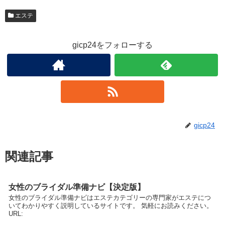
エステ
gicp24をフォローする
gicp24
関連記事
女性のブライダル準備ナビ【決定版】
女性のブライダル準備ナビはエステカテゴリーの専門家がエステにつ
いてわかりやすく説明しているサイトです。 気軽にお読みください。
URL: