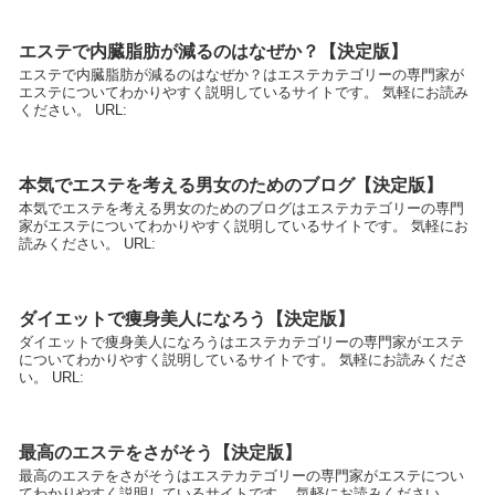
エステで内臓脂肪が減るのはなぜか？【決定版】
エステで内臓脂肪が減るのはなぜか？はエステカテゴリーの専門家が
エステについてわかりやすく説明しているサイトです。 気軽にお読み
ください。 URL:
本気でエステを考える男女のためのブログ【決定版】
本気でエステを考える男女のためのブログはエステカテゴリーの専門
家がエステについてわかりやすく説明しているサイトです。 気軽にお
読みください。 URL:
ダイエットで痩身美人になろう【決定版】
ダイエットで痩身美人になろうはエステカテゴリーの専門家がエステ
についてわかりやすく説明しているサイトです。 気軽にお読みくださ
い。 URL:
最高のエステをさがそう【決定版】
最高のエステをさがそうはエステカテゴリーの専門家がエステについ
てわかりやすく説明しているサイトです。 気軽にお読みください。